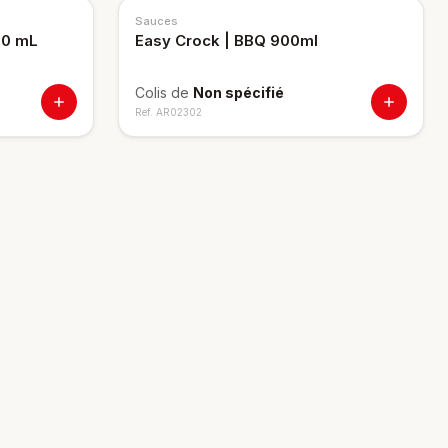
Sauces
850 mL
Easy Crock | BBQ 900ml
Colis de
Non spécifié
Ref.
AR02302