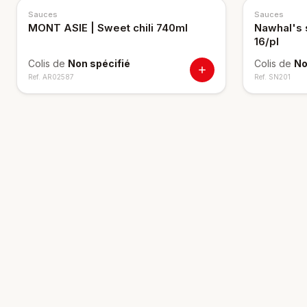
Sauces
Sauces
MONT ASIE | Sweet chili 740ml
Nawhal's 
16/pl
Colis de
Non spécifié
Colis de
No
Ref.
AR02587
Ref.
SN201