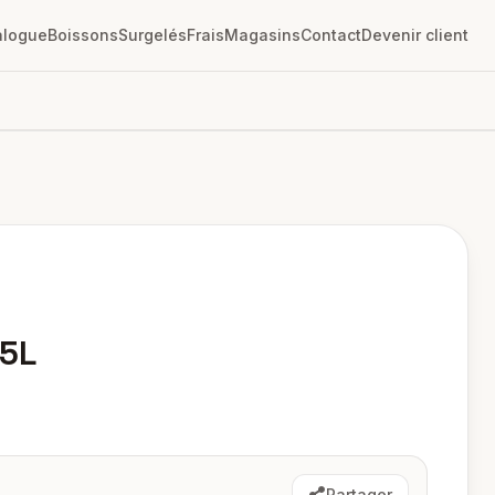
alogue
Boissons
Surgelés
Frais
Magasins
Contact
Devenir client
 5L
Partager