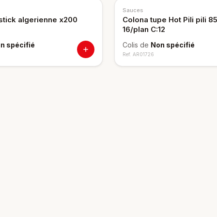
Sauces
stick algerienne x200
Colona tupe Hot Pili pili 
16/plan C:12
n spécifié
Colis de
Non spécifié
Ref.
AR01726