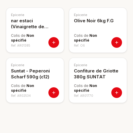
Épicerie
Épicerie
nar estaci
Olive Noir 6kg F.G
(Vinaigrette de
grenade)1kg
Colis de
Non
Colis de
Non
spécifié
spécifié
Ref.
AR01385
Ref.
O6
Épicerie
Épicerie
Suntat - Peperoni
Confiture de Griotte
Scharf 590g (c12)
380g SUNTAT
Colis de
Non
Colis de
Non
spécifié
spécifié
Ref.
AR02534
Ref.
AR01770