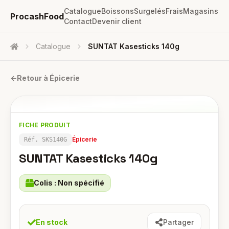
Catalogue
Boissons
Surgelés
Frais
Magasins
ProcashFood
Contact
Devenir client
Catalogue
SUNTAT Kasesticks 140g
Accueil
←
Retour à
Épicerie
FICHE PRODUIT
Épicerie
Réf.
SKS140G
SUNTAT Kasesticks 140g
Colis :
Non spécifié
En stock
Partager