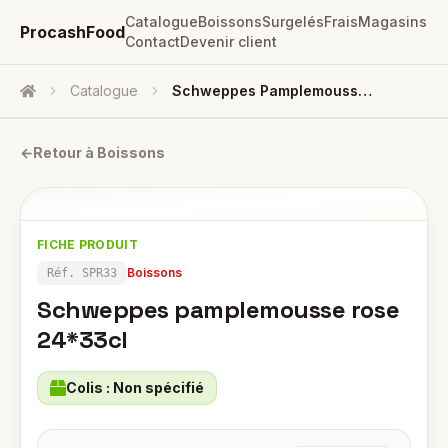
Catalogue
Boissons
Surgelés
Frais
Magasins
ProcashFood
Contact
Devenir client
Catalogue
Schweppes Pamplemousse Rose 24*33cl
Accueil
←
Retour à
Boissons
FICHE PRODUIT
Boissons
Réf.
SPR33
Schweppes pamplemousse rose
24*33cl
Colis :
Non spécifié