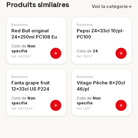
Produits similaires
Voir la catégorie
→
Boissons
Boissons
Red Bull original
Pepsi 24x33cl 10/pl-
24x250ml PC108 Eu
PC100
Colis de
Non
spécifié
Colis de
24
Ref.
AR01857
Ref.
PEP33
Boissons
Boissons
Fanta grape fruit
Vitago Pêche 8x20cl
12x33cl US P224
46/pl
Colis de
Non
Colis de
Non
spécifié
spécifié
Ref.
AR00624
Ref.
LM17