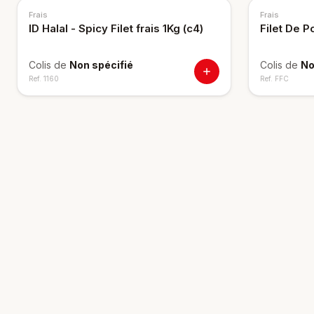
Frais
Frais
ID Halal - Spicy Filet frais 1Kg (c4)
Filet De P
Colis de
Non spécifié
Colis de
No
Ref.
1160
Ref.
FFC