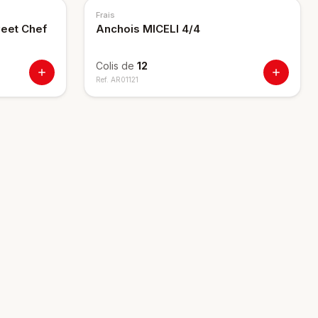
Frais
eet Chef
Anchois MICELI 4/4
Colis de
12
Ref.
AR01121