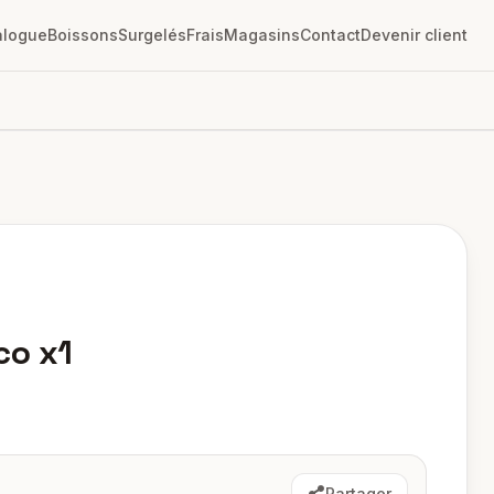
alogue
Boissons
Surgelés
Frais
Magasins
Contact
Devenir client
co x1
Partager