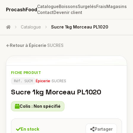
Catalogue
Boissons
Surgelés
Frais
Magasins
ProcashFood
Contact
Devenir client
Catalogue
Sucre 1kg Morceau PL1020
Accueil
←
Retour à
Épicerie
·
SUCRES
FICHE PRODUIT
Épicerie
›
SUCRES
Réf.
SUCM
Sucre 1kg Morceau PL1020
Colis :
Non spécifié
En stock
Partager