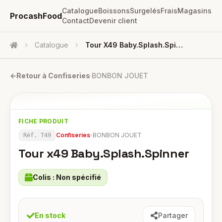
Catalogue
Boissons
Surgelés
Frais
Magasins
ProcashFood
Contact
Devenir client
Catalogue
Tour X49 Baby.Splash.Spinner
Accueil
←
Retour à
Confiseries
·
BONBON JOUET
FICHE PRODUIT
Confiseries
›
BONBON JOUET
Réf.
T49
Tour x49 Baby.Splash.Spinner
Colis :
Non spécifié
En stock
Partager