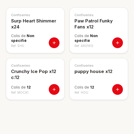
Confiseries
Confiseries
Surp Heart Shimmer
Paw Patrol Funky
x24
Fans x12
Colis de
Non
Colis de
Non
spécifié
spécifié
Ref.
SHS
Ref.
AR01612
Confiseries
Confiseries
Crunchy Ice Pop x12
puppy house x12
c:12
Colis de
12
Colis de
12
Ref.
MOCA1
Ref.
HOU