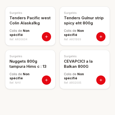
Surgelés
Surgelés
Tenders Pacific west
Tenders Gulnur strip
Colin Alaska1kg
spicy eht 800g
Colis de
Non
Colis de
Non
spécifié
spécifié
Ref.
AR00604
Ref.
AR01869
Surgelés
Surgelés
Nuggets 800g
CEVAPCICI a la
tampura Hims c : 13
Balkan 800G
Colis de
Non
Colis de
Non
spécifié
spécifié
Ref.
NHV
Ref.
AR02005