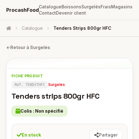
Catalogue
Boissons
Surgelés
Frais
Magasins
ProcashFood
Contact
Devenir client
Catalogue
Tenders Strips 800gr HFC
Accueil
←
Retour à
Surgelés
FICHE PRODUIT
Surgelés
Réf.
TENDSTHFC
Tenders strips 800gr HFC
Colis :
Non spécifié
En stock
Partager