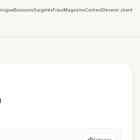
alogue
Boissons
Surgelés
Frais
Magasins
Contact
Devenir client
u
Partager