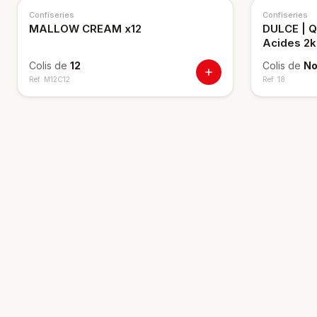
Confiseries
Confiseries
MALLOW CREAM x12
DULCE | Qu
Acides 2
Colis de
12
Colis de
No
Ref.
M12C12
Ref.
18