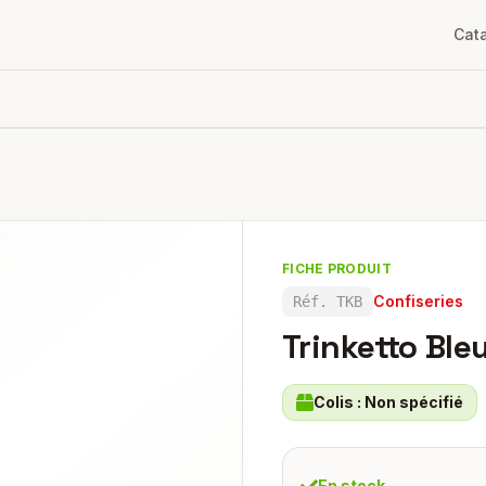
Cat
FICHE PRODUIT
Confiseries
Réf.
TKB
Trinketto Ble
Colis :
Non spécifié
En stock