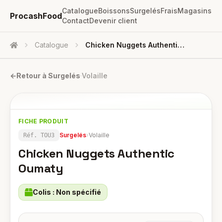
Catalogue
Boissons
Surgelés
Frais
Magasins
ProcashFood
Contact
Devenir client
Catalogue
Chicken Nuggets Authentic Oumaty
Accueil
←
Retour à
Surgelés
·
Volaille
FICHE PRODUIT
Surgelés
›
Volaille
Réf.
TOU3
Chicken Nuggets Authentic
Oumaty
Colis :
Non spécifié