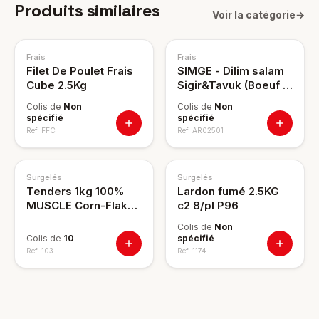
Produits similaires
Voir la catégorie
→
Frais
Frais
Filet De Poulet Frais
SIMGE - Dilim salam
Cube 2.5Kg
Sigir&Tavuk (Boeuf &
Poulet) 150g
Colis de
Non
Colis de
Non
spécifié
spécifié
Ref.
FFC
Ref.
AR02501
Surgelés
Surgelés
Tenders 1kg 100%
Lardon fumé 2.5KG
MUSCLE Corn-Flaks -
c2 8/pl P96
Emana
Colis de
Non
Colis de
10
spécifié
Ref.
103
Ref.
1174