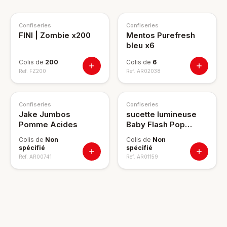
Confiseries
Confiseries
FINI | Zombie x200
Mentos Purefresh
bleu x6
Colis de
200
Colis de
6
Ref.
FZ200
Ref.
AR02038
Confiseries
Confiseries
Jake Jumbos
sucette lumineuse
Pomme Acides
Baby Flash Pop
18g*22
Colis de
Non
Colis de
Non
spécifié
spécifié
Ref.
AR00741
Ref.
AR01159