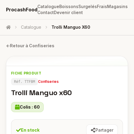
Catalogue
Boissons
Surgelés
Frais
Magasins
ProcashFood
Contact
Devenir client
Catalogue
Trolli Manguo X60
Accueil
←
Retour à
Confiseries
FICHE PRODUIT
Confiseries
Réf.
TTFBM
Trolli Manguo x60
Colis :
60
En stock
Partager