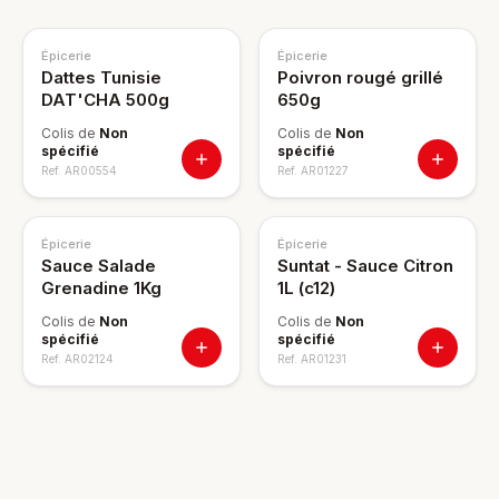
Épicerie
Épicerie
Dattes Tunisie
Poivron rougé grillé
DAT'CHA 500g
650g
Colis de
Non
Colis de
Non
spécifié
spécifié
Ref.
AR00554
Ref.
AR01227
Épicerie
Épicerie
Sauce Salade
Suntat - Sauce Citron
Grenadine 1Kg
1L (c12)
Colis de
Non
Colis de
Non
spécifié
spécifié
Ref.
AR02124
Ref.
AR01231