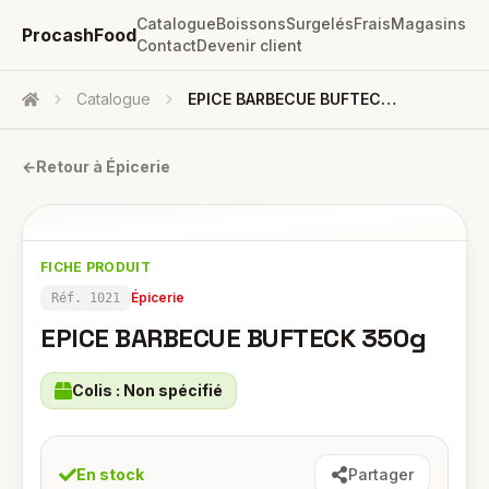
Catalogue
Boissons
Surgelés
Frais
Magasins
ProcashFood
Contact
Devenir client
Catalogue
EPICE BARBECUE BUFTECK 350g
Accueil
←
Retour à
Épicerie
FICHE PRODUIT
Épicerie
Réf.
1021
EPICE BARBECUE BUFTECK 350g
Colis :
Non spécifié
En stock
Partager