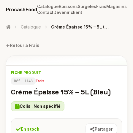
Catalogue
Boissons
Surgelés
Frais
Magasins
ProcashFood
Contact
Devenir client
Catalogue
Crème Épaisse 15% – 5L (Bleu)
Accueil
←
Retour à
Frais
FICHE PRODUIT
Frais
Réf.
1148
Crème Épaisse 15% – 5L (Bleu)
Colis :
Non spécifié
En stock
Partager