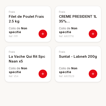
Frais
Frais
Filet de Poulet Frais
CREME PRESIDENT 1L
2.5 kg
35%
GASTRONOMIQUE
Colis de
Non
Colis de
Non
spécifié
spécifié
Ref.
FPF
Ref.
AR01716
Frais
Frais
La Vache Qui Rit Spc
Suntat - Labneh 200g
Naan x5
Colis de
Non
Colis de
Non
spécifié
spécifié
Ref.
V54
Ref.
AR01529