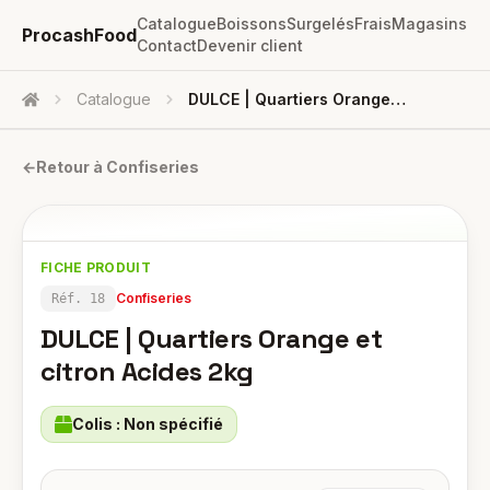
Catalogue
Boissons
Surgelés
Frais
Magasins
ProcashFood
Contact
Devenir client
Catalogue
DULCE | Quartiers Orange Et Citron Acides 2kg
Accueil
←
Retour à
Confiseries
FICHE PRODUIT
Confiseries
Réf.
18
DULCE | Quartiers Orange et
citron Acides 2kg
Colis :
Non spécifié