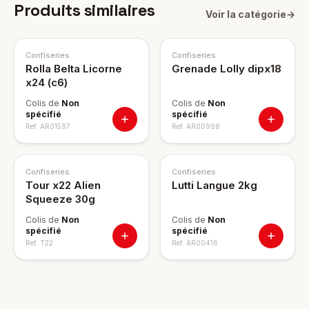
Produits similaires
Voir la catégorie
→
Confiseries
Confiseries
Rolla Belta Licorne
Grenade Lolly dipx18
x24 (c6)
Colis de
Non
Colis de
Non
spécifié
spécifié
Ref.
AR01597
Ref.
AR00998
Confiseries
Confiseries
Tour x22 Alien
Lutti Langue 2kg
Squeeze 30g
Colis de
Non
Colis de
Non
spécifié
spécifié
Ref.
T22
Ref.
AR00416