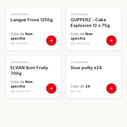
Confiseries
Confiseries
Langue Frisia 1250g
GUPPERZ - Cake
Explosion 12 x 75g
Colis de
Non
Colis de
Non
spécifié
spécifié
Ref.
AR01416
Ref.
AR02550
Confiseries
Confiseries
ELVAN Ibon Fruity
Sour potty x24
700g
Colis de
Non
spécifié
Colis de
24
Ref.
AR02094
Ref.
SPT