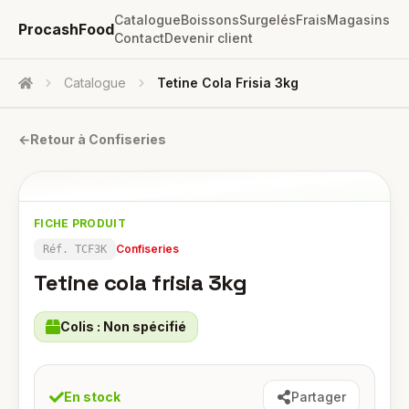
Catalogue
Boissons
Surgelés
Frais
Magasins
ProcashFood
Contact
Devenir client
Catalogue
Tetine Cola Frisia 3kg
Accueil
←
Retour à
Confiseries
FICHE PRODUIT
Confiseries
Réf.
TCF3K
Tetine cola frisia 3kg
Colis :
Non spécifié
En stock
Partager