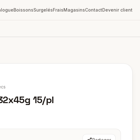
alogue
Boissons
Surgelés
Frais
Magasins
Contact
Devenir client
ecs
32x45g 15/pl
Partager