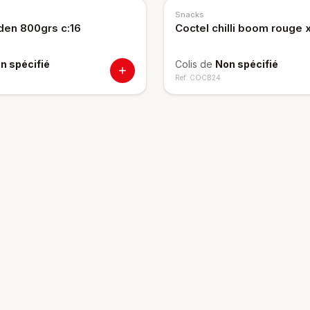
Snacks
lden 800grs c:16
Coctel chilli boom rouge 
n spécifié
Colis de
Non spécifié
Ref.
COCB24