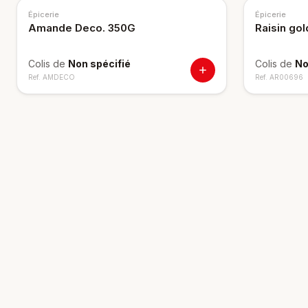
Épicerie
Épicerie
Amande Deco. 350G
Raisin go
Colis de
Non spécifié
Colis de
No
Ref.
AMDECO
Ref.
AR00696