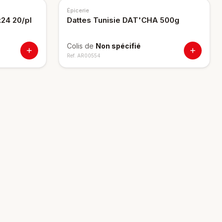
Épicerie
x24 20/pl
Dattes Tunisie DAT'CHA 500g
Colis de
Non spécifié
Ref.
AR00554