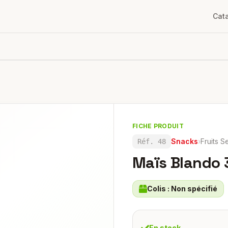
Cat
FICHE PRODUIT
Snacks
›
Fruits S
Réf.
48
Maïs Blando 
Colis :
Non spécifié
En stock