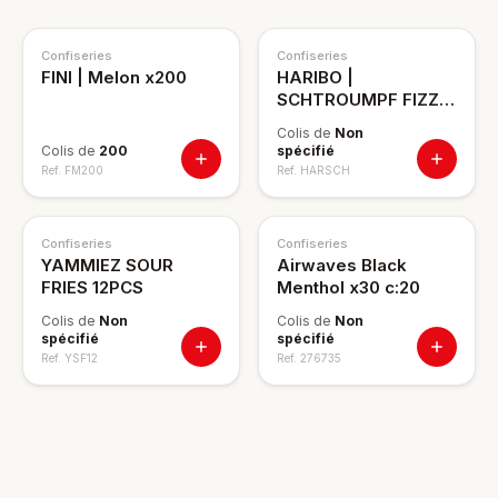
Confiseries
Confiseries
FINI | Melon x200
HARIBO |
SCHTROUMPF FIZZ
1KG
Colis de
Non
Colis de
200
spécifié
Ref.
FM200
Ref.
HARSCH
Confiseries
Confiseries
YAMMIEZ SOUR
Airwaves Black
FRIES 12PCS
Menthol x30 c:20
Colis de
Non
Colis de
Non
spécifié
spécifié
Ref.
YSF12
Ref.
276735