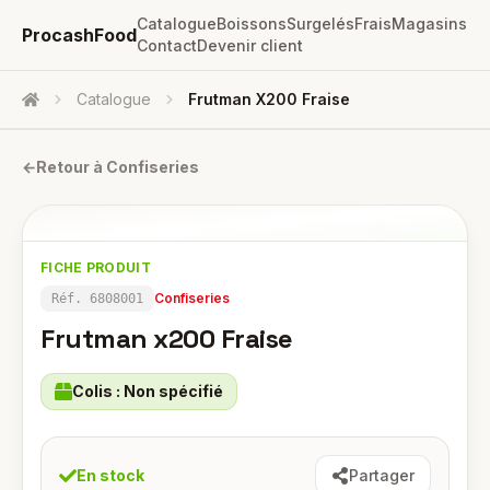
Catalogue
Boissons
Surgelés
Frais
Magasins
ProcashFood
Contact
Devenir client
Catalogue
Frutman X200 Fraise
Accueil
←
Retour à
Confiseries
FICHE PRODUIT
Confiseries
Réf.
6808001
Frutman x200 Fraise
Colis :
Non spécifié
En stock
Partager