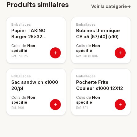
Produits similaires
Voir la catégorie
→
Emballages
Emballages
Papier TAKING
Bobines thermique
Burger 25x32
CB x5 [57/40] (c10)
plateaux 9/pl
Colis de
Non
Colis de
Non
spécifié
spécifié
Ref.
POL25
Ref.
CB BOBINE
Emballages
Emballages
Sac sandwich x1000
Pochette Frite
20/pl
Couleur x1000 12X12
Colis de
Non
Colis de
Non
spécifié
spécifié
Ref.
969
Ref.
SF1