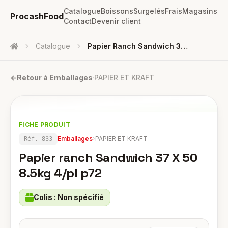
Catalogue
Boissons
Surgelés
Frais
Magasins
ProcashFood
Contact
Devenir client
Catalogue
Papier Ranch Sandwich 37 X 50 8.5kg 4/pl P72
Accueil
←
Retour à
Emballages
·
PAPIER ET KRAFT
FICHE PRODUIT
Emballages
›
PAPIER ET KRAFT
Réf.
833
Papier ranch Sandwich 37 X 50
8.5kg 4/pl p72
Colis :
Non spécifié