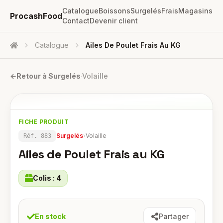
Catalogue
Boissons
Surgelés
Frais
Magasins
ProcashFood
Contact
Devenir client
Catalogue
Ailes De Poulet Frais Au KG
Accueil
←
Retour à
Surgelés
·
Volaille
FICHE PRODUIT
Surgelés
›
Volaille
Réf.
883
Ailes de Poulet Frais au KG
Colis :
4
En stock
Partager