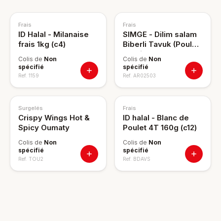
Frais
Frais
ID Halal - Milanaise
SIMGE - Dilim salam
frais 1kg (c4)
Biberli Tavuk (Poulet
& Poivron) 150g
Colis de
Non
Colis de
Non
spécifié
spécifié
Ref.
1159
Ref.
AR02503
Surgelés
Frais
Crispy Wings Hot &
ID halal - Blanc de
Spicy Oumaty
Poulet 4T 160g (c12)
Colis de
Non
Colis de
Non
spécifié
spécifié
Ref.
TOU2
Ref.
BDAVS