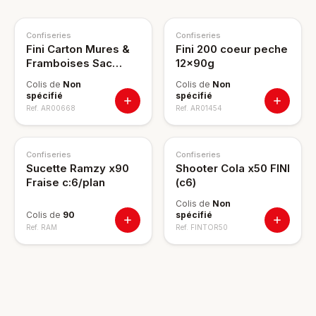
Confiseries
Confiseries
Fini Carton Mures &
Fini 200 coeur peche
Framboises Sac
12x90g
12x100g
Colis de
Non
Colis de
Non
spécifié
spécifié
Ref.
AR00668
Ref.
AR01454
Confiseries
Confiseries
Sucette Ramzy x90
Shooter Cola x50 FINI
Fraise c:6/plan
(c6)
Colis de
Non
Colis de
90
spécifié
Ref.
RAM
Ref.
FINTOR50