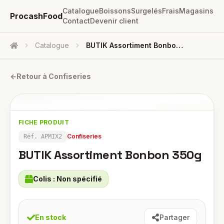
Catalogue
Boissons
Surgelés
Frais
Magasins
ProcashFood
Contact
Devenir client
Catalogue
BUTIK Assortiment Bonbon 350g
Accueil
←
Retour à
Confiseries
FICHE PRODUIT
Confiseries
Réf.
APMIX2
BUTIK Assortiment Bonbon 350g
Colis :
Non spécifié
En stock
Partager