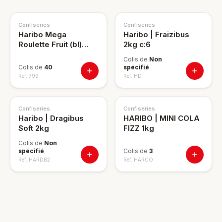
Confiseries
Confiseries
Haribo Mega
Haribo | Fraizibus
Roulette Fruit (bl)
2kg c:6
40x45g
Colis de
Non
Colis de
40
spécifié
Ref.
799
Ref.
HD
Confiseries
Confiseries
Haribo | Dragibus
HARIBO | MINI COLA
Soft 2kg
FIZZ 1kg
Colis de
Non
spécifié
Colis de
3
Ref.
HARDB2
Ref.
HARCO