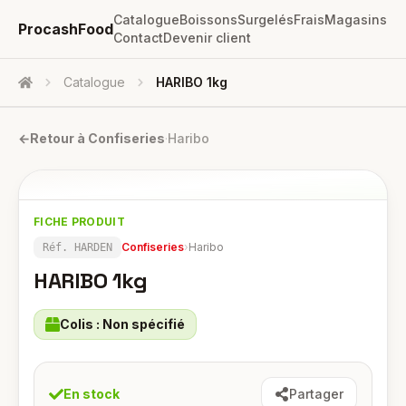
Catalogue
Boissons
Surgelés
Frais
Magasins
ProcashFood
Contact
Devenir client
Catalogue
HARIBO 1kg
Accueil
←
Retour à
Confiseries
·
Haribo
FICHE PRODUIT
Confiseries
›
Haribo
Réf.
HARDEN
HARIBO 1kg
Colis :
Non spécifié
En stock
Partager