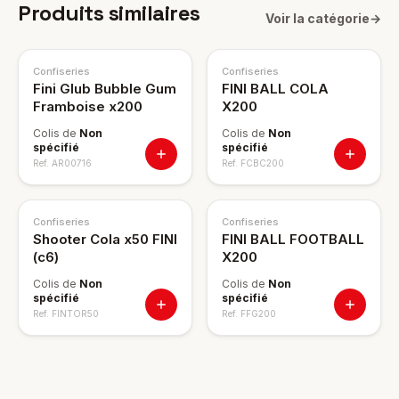
Produits similaires
Voir la catégorie
→
Confiseries
Confiseries
Fini Glub Bubble Gum
FINI BALL COLA
Framboise x200
X200
Colis de
Non
Colis de
Non
spécifié
spécifié
Ref.
AR00716
Ref.
FCBC200
Confiseries
Confiseries
Shooter Cola x50 FINI
FINI BALL FOOTBALL
(c6)
X200
Colis de
Non
Colis de
Non
spécifié
spécifié
Ref.
FINTOR50
Ref.
FFG200