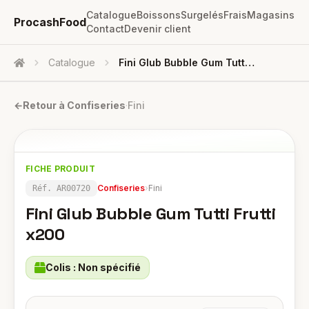
Catalogue
Boissons
Surgelés
Frais
Magasins
ProcashFood
Contact
Devenir client
Catalogue
Fini Glub Bubble Gum Tutti Frutti X200
Accueil
←
Retour à
Confiseries
·
Fini
FICHE PRODUIT
Confiseries
›
Fini
Réf.
AR00720
Fini Glub Bubble Gum Tutti Frutti
x200
Colis :
Non spécifié