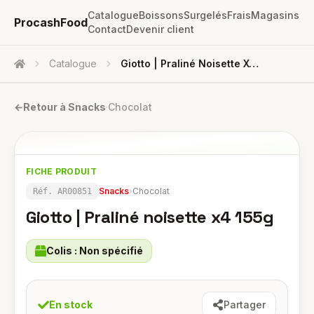
Catalogue
Boissons
Surgelés
Frais
Magasins
ProcashFood
Contact
Devenir client
Catalogue
Giotto | Praliné Noisette X4 155g
Accueil
←
Retour à
Snacks
·
Chocolat
FICHE PRODUIT
Snacks
›
Chocolat
Réf.
AR00851
Giotto | Praliné noisette x4 155g
Colis :
Non spécifié
En stock
Partager