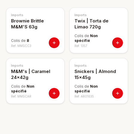
Imports
Imports
Brownie Brittle
Twix | Torta de
M&M'S 63g
Limao 720g
Colis de
Non
Colis de
8
spécifié
Ref.
MMSCC3
Ref.
1357
Imports
Imports
M&M's | Caramel
Snickers | Almond
24x42g
15x45g
Colis de
Non
Colis de
Non
spécifié
spécifié
Ref.
MMSCAR
Ref.
AR01635