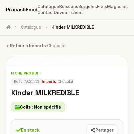
Catalogue
Boissons
Surgelés
Frais
Magasins
ProcashFood
Contact
Devenir client
Catalogue
Kinder MILKREDIBLE
Accueil
←
Retour à
Imports
·
Chocolat
FICHE PRODUIT
Imports
›
Chocolat
Réf.
AR01115
Kinder MILKREDIBLE
Colis :
Non spécifié
En stock
Partager