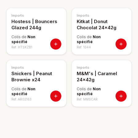
Imports
Imports
Hostess | Bouncers
Kitkat | Donut
Glazed 244g
Chocolat 24x42g
Colis de
Non
Colis de
Non
spécifié
spécifié
Ref.
HTSKZB1
Ref.
1044
Imports
Imports
Snickers | Peanut
M&M's | Caramel
Brownie x24
24x42g
Colis de
Non
Colis de
Non
spécifié
spécifié
Ref.
AR02163
Ref.
MMSCAR