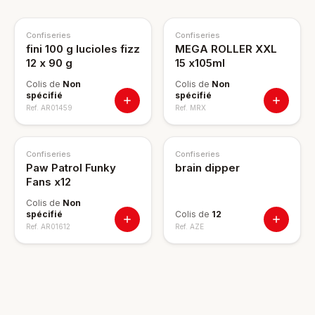
Confiseries
Confiseries
fini 100 g lucioles fizz
MEGA ROLLER XXL
12 x 90 g
15 x105ml
Colis de
Non
Colis de
Non
spécifié
spécifié
Ref.
AR01459
Ref.
MRX
Confiseries
Confiseries
Paw Patrol Funky
brain dipper
Fans x12
Colis de
Non
spécifié
Colis de
12
Ref.
AR01612
Ref.
AZE