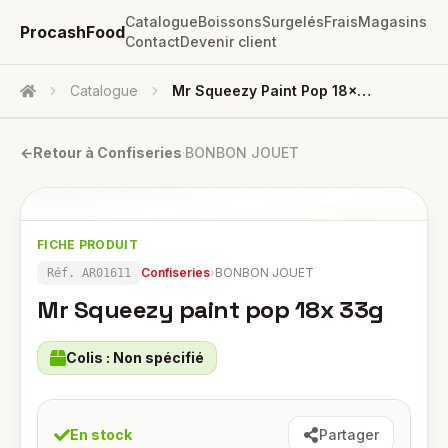
Catalogue
Boissons
Surgelés
Frais
Magasins
ProcashFood
Contact
Devenir client
Catalogue
Mr Squeezy Paint Pop 18x 33g
Accueil
←
Retour à
Confiseries
·
BONBON JOUET
FICHE PRODUIT
Confiseries
›
BONBON JOUET
Réf.
AR01611
Mr Squeezy paint pop 18x 33g
Colis :
Non spécifié
En stock
Partager