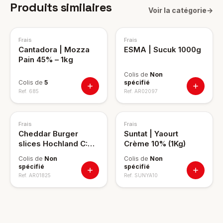
Produits similaires
Voir la catégorie
→
TOP VENTE
Frais
Frais
Cantadora | Mozza
ESMA | Sucuk 1000g
Pain 45% – 1kg
Colis de
Non
Colis de
5
spécifié
Ref.
685
Ref.
AR02097
Frais
Frais
Cheddar Burger
Suntat | Yaourt
slices Hochland C:8
Crème 10% (1Kg)
1.033 kg
Colis de
Non
Colis de
Non
spécifié
spécifié
Ref.
AR01825
Ref.
SUNYA10