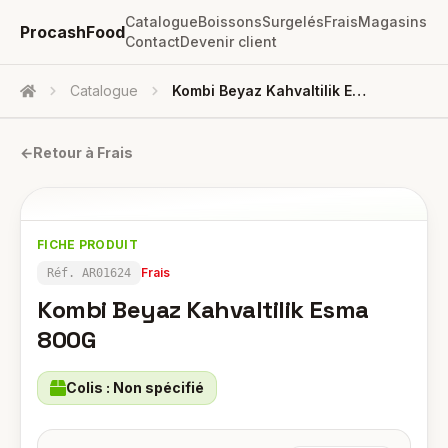
Catalogue
Boissons
Surgelés
Frais
Magasins
ProcashFood
Contact
Devenir client
Catalogue
Kombi Beyaz Kahvaltilik Esma 800G
Accueil
←
Retour à
Frais
FICHE PRODUIT
Frais
Réf.
AR01624
Kombi Beyaz Kahvaltilik Esma
800G
Colis :
Non spécifié