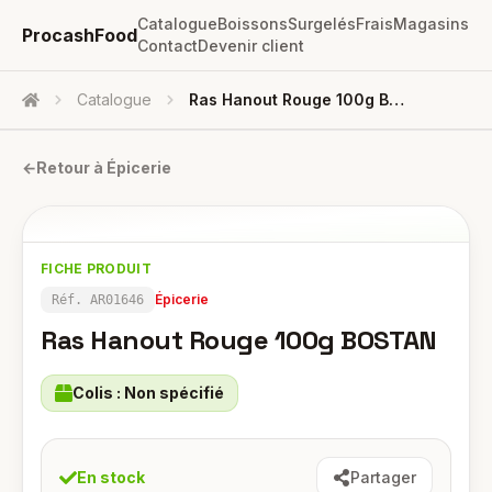
Catalogue
Boissons
Surgelés
Frais
Magasins
ProcashFood
Contact
Devenir client
Catalogue
Ras Hanout Rouge 100g BOSTAN
Accueil
←
Retour à
Épicerie
FICHE PRODUIT
Épicerie
Réf.
AR01646
Ras Hanout Rouge 100g BOSTAN
Colis :
Non spécifié
En stock
Partager