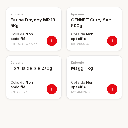
Épicerie
Épicerie
Farine Doydoy MP23
CENNET Curry Sac
5Kg
500g
Colis de
Non
Colis de
Non
spécifié
spécifié
Ref.
DOYDOY235K
Ref.
AR00137
Épicerie
Épicerie
Tortilla de blé 270g
Maggi 1kg
Colis de
Non
Colis de
Non
spécifié
spécifié
Ref.
AR01771
Ref.
AR02452