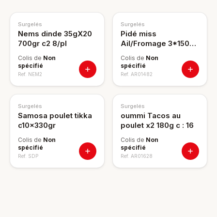
Surgelés
Surgelés
Nems dinde 35gX20
Pidé miss
700gr c2 8/pl
Ail/Fromage 3*150g
C:12
Colis de
Non
Colis de
Non
spécifié
spécifié
Ref.
NEM2
Ref.
AR01482
Surgelés
Surgelés
Samosa poulet tikka
oummi Tacos au
c10x330gr
poulet x2 180g c : 16
Colis de
Non
Colis de
Non
spécifié
spécifié
Ref.
SDP
Ref.
AR01628