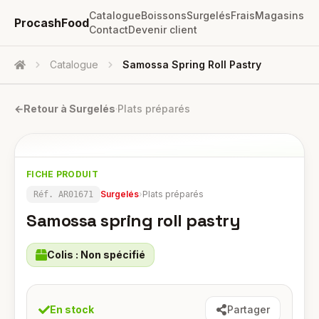
Catalogue
Boissons
Surgelés
Frais
Magasins
ProcashFood
Contact
Devenir client
Catalogue
Samossa Spring Roll Pastry
Accueil
←
Retour à
Surgelés
·
Plats préparés
FICHE PRODUIT
Surgelés
›
Plats préparés
Réf.
AR01671
Samossa spring roll pastry
Colis :
Non spécifié
En stock
Partager