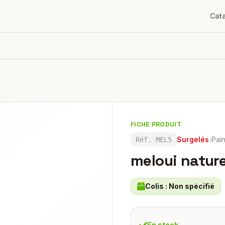
Cat
FICHE PRODUIT
Surgelés
›
Pai
Réf.
MEL5
meloui natur
Colis :
Non spécifié
En stock