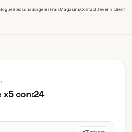
alogue
Boissons
Surgelés
Frais
Magasins
Contact
Devenir client
ns
e x5 con:24
Partager