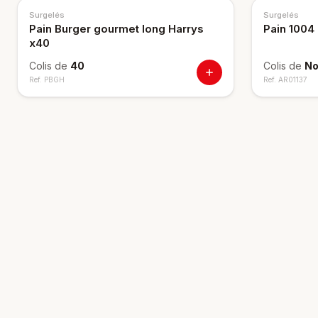
Surgelés
Surgelés
Pain Burger gourmet long Harrys
Pain 1004
x40
Colis de
40
Colis de
No
Ref.
PBGH
Ref.
AR01137