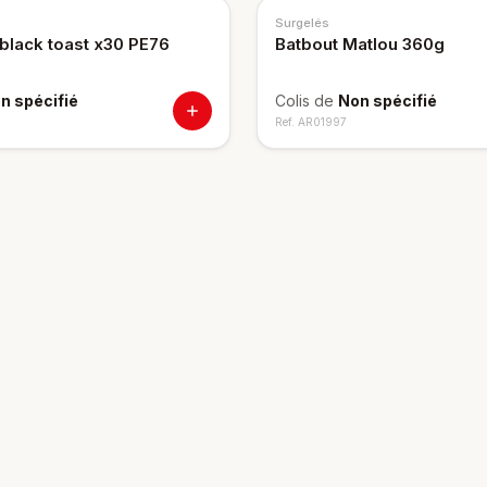
Surgelés
 black toast x30 PE76
Batbout Matlou 360g
n spécifié
Colis de
Non spécifié
Ref.
AR01997