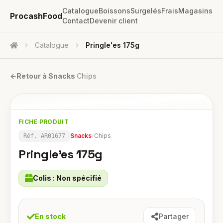
Catalogue
Boissons
Surgelés
Frais
Magasins
ProcashFood
Contact
Devenir client
Catalogue
Pringle'es 175g
Accueil
←
Retour à
Snacks
·
Chips
FICHE PRODUIT
Snacks
›
Chips
Réf.
AR01677
Pringle'es 175g
Colis :
Non spécifié
En stock
Partager