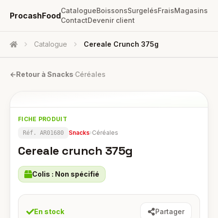
Catalogue
Boissons
Surgelés
Frais
Magasins
ProcashFood
Contact
Devenir client
Catalogue
Cereale Crunch 375g
Accueil
←
Retour à
Snacks
·
Céréales
FICHE PRODUIT
Snacks
›
Céréales
Réf.
AR01680
Cereale crunch 375g
Colis :
Non spécifié
En stock
Partager