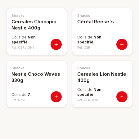
Snacks
Snacks
Cereales Chocapic
Céréal Reese's
Nestle 400g
Colis de
Non
Colis de
Non
spécifié
spécifié
Ref.
CERLION1
Ref.
CER
Snacks
Snacks
Nestle Choco Waves
Cereales Lion Nestle
330g
400g
Colis de
Non
Colis de
7
spécifié
Ref.
NKC
Ref.
CERLION