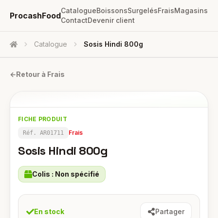
Catalogue
Boissons
Surgelés
Frais
Magasins
ProcashFood
Contact
Devenir client
Catalogue
Sosis Hindi 800g
Accueil
←
Retour à
Frais
FICHE PRODUIT
Frais
Réf.
AR01711
Sosis Hindi 800g
Colis :
Non spécifié
En stock
Partager