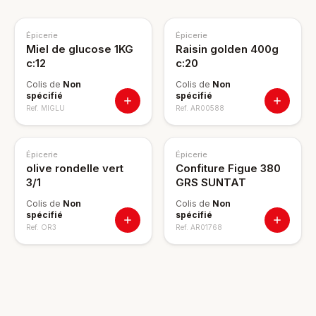
Épicerie
Épicerie
Miel de glucose 1KG
Raisin golden 400g
c:12
c:20
Colis de
Non
Colis de
Non
spécifié
spécifié
Ref.
MIGLU
Ref.
AR00588
Épicerie
Épicerie
olive rondelle vert
Confiture Figue 380
3/1
GRS SUNTAT
Colis de
Non
Colis de
Non
spécifié
spécifié
Ref.
OR3
Ref.
AR01768