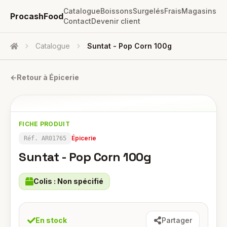
Catalogue
Boissons
Surgelés
Frais
Magasins
ProcashFood
Contact
Devenir client
Catalogue
Suntat - Pop Corn 100g
Accueil
←
Retour à
Épicerie
FICHE PRODUIT
Épicerie
Réf.
AR01765
Suntat - Pop Corn 100g
Colis :
Non spécifié
En stock
Partager