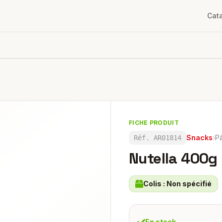
Cat
FICHE PRODUIT
Snacks
›
Pâ
Réf.
AR01814
Nutella 400g
Colis :
Non spécifié
En stock