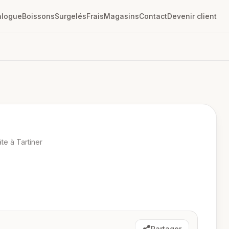
alogue
Boissons
Surgelés
Frais
Magasins
Contact
Devenir client
te à Tartiner
Partager