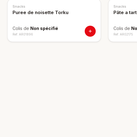
Snacks
Snacks
Puree de noisette Torku
Pâte a ta
Colis de
Non spécifié
Colis de
No
Ref.
AR01896
Ref.
AR02175