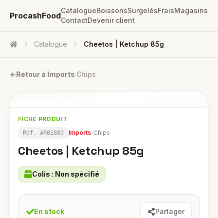
Catalogue
Boissons
Surgelés
Frais
Magasins
ProcashFood
Contact
Devenir client
Catalogue
Cheetos | Ketchup 85g
Accueil
←
Retour à
Imports
·
Chips
FICHE PRODUIT
Imports
›
Chips
Réf.
AR01880
Cheetos | Ketchup 85g
Colis :
Non spécifié
En stock
Partager