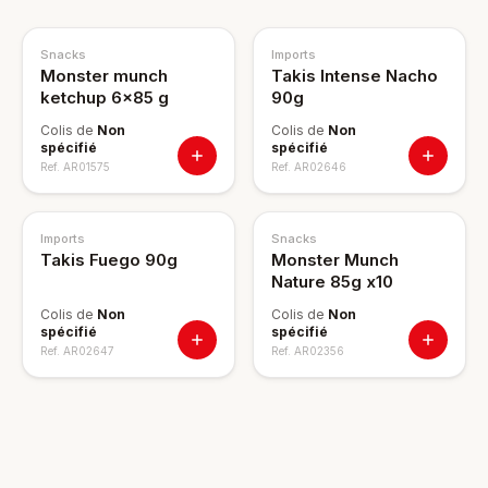
Snacks
Imports
Monster munch
Takis Intense Nacho
ketchup 6x85 g
90g
Colis de
Non
Colis de
Non
spécifié
spécifié
Ref.
AR01575
Ref.
AR02646
Imports
Snacks
Takis Fuego 90g
Monster Munch
Nature 85g x10
Colis de
Non
Colis de
Non
spécifié
spécifié
Ref.
AR02647
Ref.
AR02356