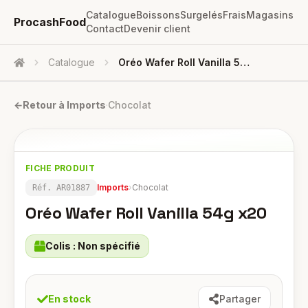
Catalogue
Boissons
Surgelés
Frais
Magasins
ProcashFood
Contact
Devenir client
Catalogue
Oréo Wafer Roll Vanilla 54g X20
Accueil
←
Retour à
Imports
·
Chocolat
FICHE PRODUIT
Imports
›
Chocolat
Réf.
AR01887
Oréo Wafer Roll Vanilla 54g x20
Colis :
Non spécifié
En stock
Partager