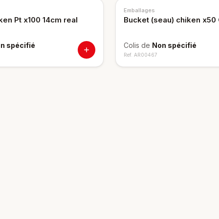
Emballages
ken Pt x100 14cm real
Bucket (seau) chiken x50
n spécifié
Colis de
Non spécifié
Ref.
AR00467