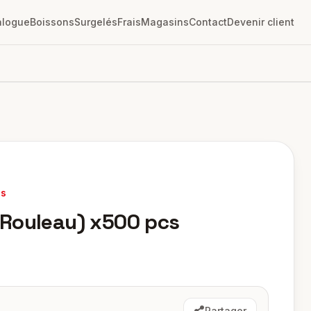
alogue
Boissons
Surgelés
Frais
Magasins
Contact
Devenir client
es
Rouleau) x500 pcs
Partager