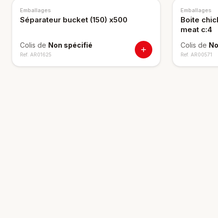
Emballages
Emballages
Séparateur bucket (150) x500
Boite chic
meat c:4
Colis de
Non spécifié
Colis de
No
Ref.
AR01625
Ref.
AR00571