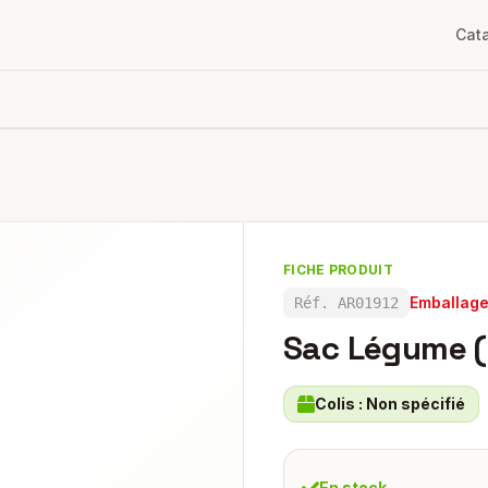
Cat
FICHE PRODUIT
Emballag
Réf.
AR01912
Sac Légume (
Colis :
Non spécifié
En stock