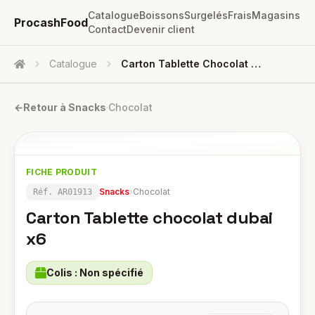
Catalogue
Boissons
Surgelés
Frais
Magasins
ProcashFood
Contact
Devenir client
Catalogue
Carton Tablette Chocolat Dubai X6
Accueil
←
Retour à
Snacks
·
Chocolat
FICHE PRODUIT
Snacks
›
Chocolat
Réf.
AR01913
Carton Tablette chocolat dubai
x6
Colis :
Non spécifié