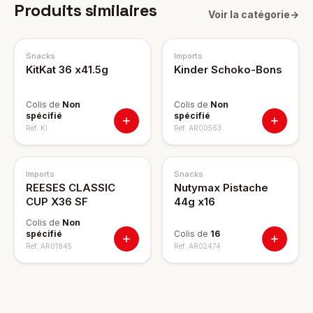
Produits similaires
Voir la catégorie
→
Snacks
Imports
KitKat 36 x41.5g
Kinder Schoko-Bons
Colis de
Non
Colis de
Non
spécifié
spécifié
Ref.
KI
Ref.
AR00563
NOUVEAU
Imports
Snacks
REESES CLASSIC
Nutymax Pistache
CUP X36 SF
44g x16
Colis de
Non
spécifié
Colis de
16
Ref.
AR01845
Ref.
AR02474