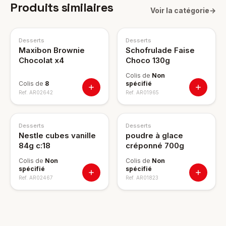
Produits similaires
Voir la catégorie
→
NOUVEAU
Desserts
Desserts
Maxibon Brownie
Schofrulade Faise
Chocolat x4
Choco 130g
Colis de
Non
Colis de
8
spécifié
Ref.
AR02642
Ref.
AR01965
Desserts
Desserts
Nestle cubes vanille
poudre à glace
84g c:18
créponné 700g
Colis de
Non
Colis de
Non
spécifié
spécifié
Ref.
AR02467
Ref.
AR01823