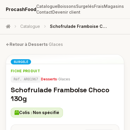
Catalogue
Boissons
Surgelés
Frais
Magasins
ProcashFood
Contact
Devenir client
Catalogue
Schofrulade Framboise Choco 130g
Accueil
←
Retour à
Desserts
·
Glaces
SURGELÉ
FICHE PRODUIT
Desserts
›
Glaces
Réf.
AR01967
Schofrulade Framboise Choco
130g
Colis :
Non spécifié