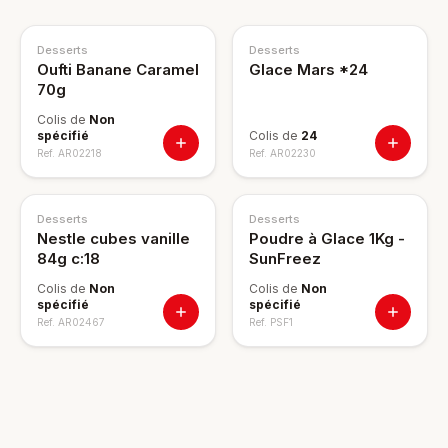
Desserts
Desserts
Oufti Banane Caramel
Glace Mars *24
70g
Colis de
Non
spécifié
Colis de
24
Ref.
AR02218
Ref.
AR02230
Desserts
Desserts
Nestle cubes vanille
Poudre à Glace 1Kg -
84g c:18
SunFreez
Colis de
Non
Colis de
Non
spécifié
spécifié
Ref.
AR02467
Ref.
PSF1