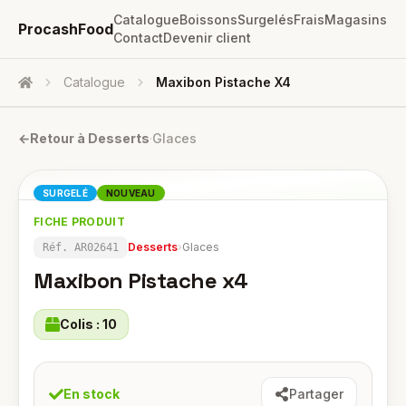
Catalogue
Boissons
Surgelés
Frais
Magasins
ProcashFood
Contact
Devenir client
Catalogue
Maxibon Pistache X4
Accueil
←
Retour à
Desserts
·
Glaces
SURGELÉ
NOUVEAU
FICHE PRODUIT
Desserts
›
Glaces
Réf.
AR02641
Maxibon Pistache x4
Colis :
10
En stock
Partager