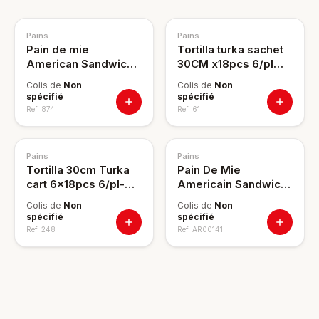
Pains
Pains
Pain de mie
Tortilla turka sachet
American Sandwich
30CM x18pcs 6/pl
Complet 460g
PE:96
Colis de
Non
Colis de
Non
spécifié
spécifié
Ref.
874
Ref.
61
Pains
Pains
Tortilla 30cm Turka
Pain De Mie
cart 6x18pcs 6/pl-
Americain Sandwich
P96
Nature Bil's 460g
Colis de
Non
Colis de
Non
spécifié
spécifié
Ref.
248
Ref.
AR00141