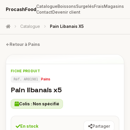
Catalogue
Boissons
Surgelés
Frais
Magasins
ProcashFood
Contact
Devenir client
Catalogue
Pain Libanais X5
Accueil
←
Retour à
Pains
FICHE PRODUIT
Pains
Réf.
AR01981
Pain libanais x5
Colis :
Non spécifié
En stock
Partager