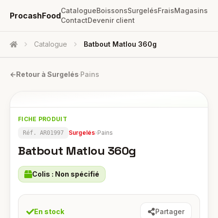
Catalogue
Boissons
Surgelés
Frais
Magasins
ProcashFood
Contact
Devenir client
Catalogue
Batbout Matlou 360g
Accueil
←
Retour à
Surgelés
·
Pains
FICHE PRODUIT
Surgelés
›
Pains
Réf.
AR01997
Batbout Matlou 360g
Colis :
Non spécifié
En stock
Partager