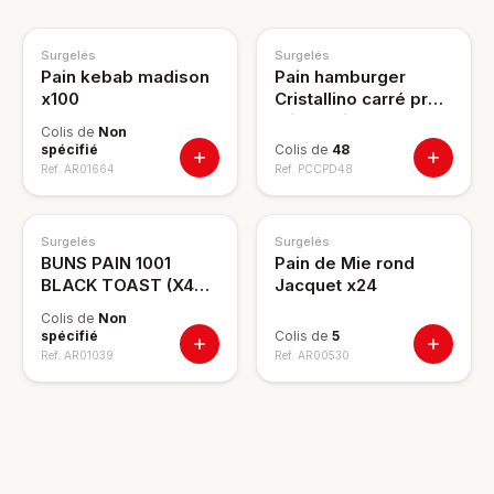
Surgelés
Surgelés
Pain kebab madison
Pain hamburger
x100
Cristallino carré pre-
découpé x48
Colis de
Non
spécifié
Colis de
48
Ref.
AR01664
Ref.
PCCPD48
Surgelés
Surgelés
BUNS PAIN 1001
Pain de Mie rond
BLACK TOAST (X48)
Jacquet x24
PE76
Colis de
Non
spécifié
Colis de
5
Ref.
AR01039
Ref.
AR00530