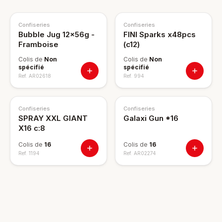
Confiseries
Confiseries
Bubble Jug 12x56g -
FINI Sparks x48pcs
Framboise
(c12)
Colis de
Non
Colis de
Non
spécifié
spécifié
Ref.
AR02618
Ref.
994
Confiseries
Confiseries
SPRAY XXL GIANT
Galaxi Gun *16
X16 c:8
Colis de
16
Colis de
16
Ref.
1194
Ref.
AR02274