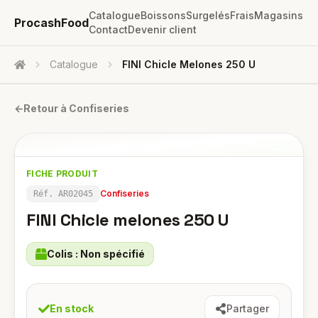
Catalogue
Boissons
Surgelés
Frais
Magasins
ProcashFood
Contact
Devenir client
Catalogue
FINI Chicle Melones 250 U
Accueil
←
Retour à
Confiseries
FICHE PRODUIT
Confiseries
Réf.
AR02045
FINI Chicle melones 250 U
Colis :
Non spécifié
En stock
Partager