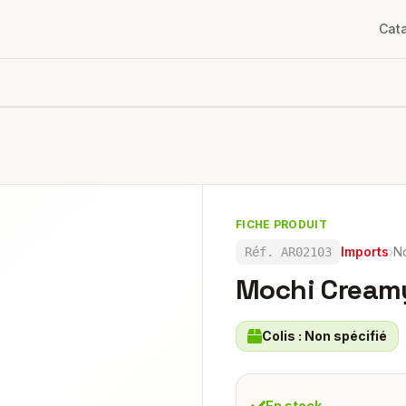
Cat
FICHE PRODUIT
Imports
›
N
Réf.
AR02103
Mochi Cream
Colis :
Non spécifié
En stock