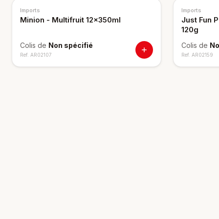
Imports
Imports
Minion - Multifruit 12x350ml
Just Fun P
120g
Colis de
Non spécifié
Colis de
No
Ref.
AR02107
Ref.
AR02159