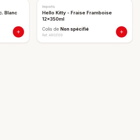
Imports
c. Blanc
Hello Kitty - Fraise Framboise
12x350ml
Colis de
Non spécifié
Ref.
AR02109