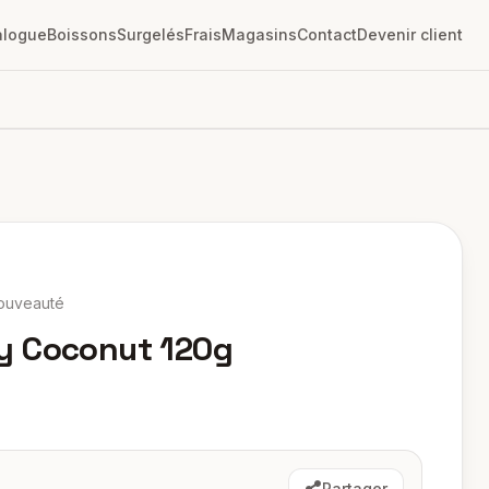
alogue
Boissons
Surgelés
Frais
Magasins
Contact
Devenir client
ouveauté
y Coconut 120g
Partager