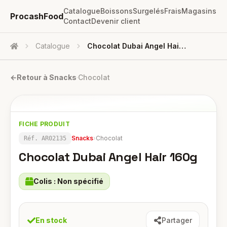
Catalogue
Boissons
Surgelés
Frais
Magasins
ProcashFood
Contact
Devenir client
Catalogue
Chocolat Dubai Angel Hair 160g
Accueil
←
Retour à
Snacks
·
Chocolat
FICHE PRODUIT
Snacks
›
Chocolat
Réf.
AR02135
Chocolat Dubai Angel Hair 160g
Colis :
Non spécifié
En stock
Partager