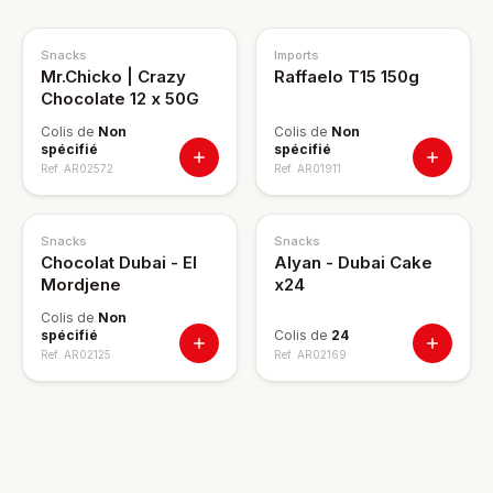
Snacks
Imports
Mr.Chicko | Crazy
Raffaelo T15 150g
Chocolate 12 x 50G
Colis de
Non
Colis de
Non
spécifié
spécifié
Ref.
AR02572
Ref.
AR01911
Snacks
Snacks
Chocolat Dubai - El
Alyan - Dubai Cake
Mordjene
x24
Colis de
Non
spécifié
Colis de
24
Ref.
AR02125
Ref.
AR02169