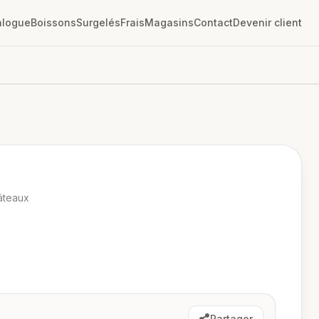
alogue
Boissons
Surgelés
Frais
Magasins
Contact
Devenir client
âteaux
Partager