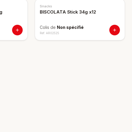
Snacks
0g
BISCOLATA Stick 34g x12
Colis de
Non spécifié
Ref.
AR02525