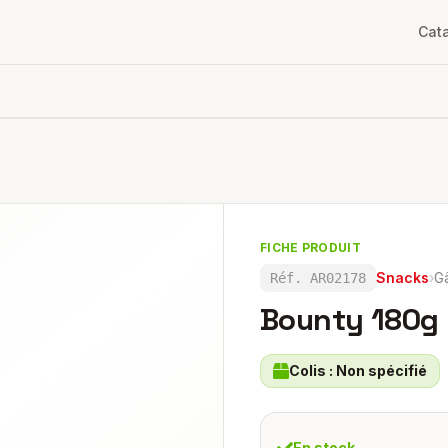
Cat
FICHE PRODUIT
Snacks
›
G
Réf.
AR02178
Bounty 180g
Colis :
Non spécifié
En stock