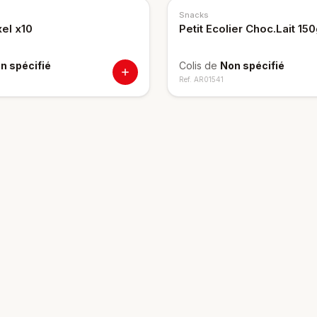
Snacks
xel x10
Petit Ecolier Choc.Lait 15
n spécifié
Colis de
Non spécifié
Ref.
AR01541