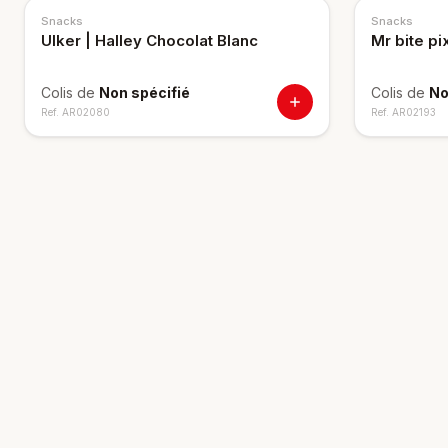
Snacks
Snacks
Ulker | Halley Chocolat Blanc
Mr bite pi
Colis de
Non spécifié
Colis de
No
Ref.
AR02080
Ref.
AR02193