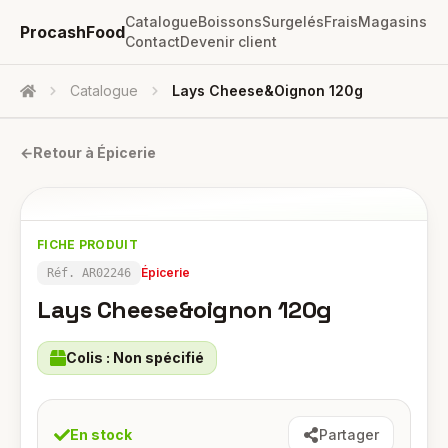
Catalogue
Boissons
Surgelés
Frais
Magasins
ProcashFood
Contact
Devenir client
Catalogue
Lays Cheese&oignon 120g
Accueil
←
Retour à
Épicerie
FICHE PRODUIT
Épicerie
Réf.
AR02246
Lays Cheese&oignon 120g
Colis :
Non spécifié
En stock
Partager