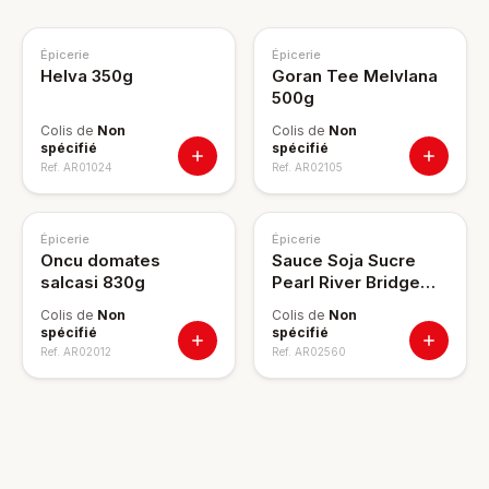
Épicerie
Épicerie
Helva 350g
Goran Tee Melvlana
500g
Colis de
Non
Colis de
Non
spécifié
spécifié
Ref.
AR01024
Ref.
AR02105
Épicerie
Épicerie
Oncu domates
Sauce Soja Sucre
salcasi 830g
Pearl River Bridge
150ml
Colis de
Non
Colis de
Non
spécifié
spécifié
Ref.
AR02012
Ref.
AR02560