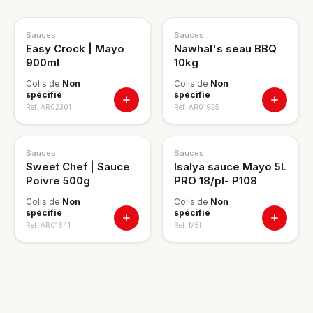
Sauces
Sauces
Easy Crock | Mayo
Nawhal's seau BBQ
900ml
10kg
Colis de
Non
Colis de
Non
spécifié
spécifié
Ref.
AR02301
Ref.
AR01925
Sauces
Sauces
Sweet Chef | Sauce
Isalya sauce Mayo 5L
Poivre 500g
PRO 18/pl- P108
Colis de
Non
Colis de
Non
spécifié
spécifié
Ref.
AR01641
Ref.
M5I