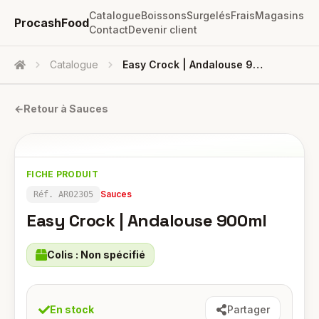
Catalogue
Boissons
Surgelés
Frais
Magasins
ProcashFood
Contact
Devenir client
Catalogue
Easy Crock | Andalouse 900ml
Accueil
←
Retour à
Sauces
FICHE PRODUIT
Sauces
Réf.
AR02305
Easy Crock | Andalouse 900ml
Colis :
Non spécifié
En stock
Partager