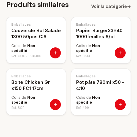
Produits similaires
Voir la catégorie
→
Emballages
Emballages
Couvercle Bol Salade
Papier Burger33x40
1300 50pcs C:6
1000feuilles 6/pl
Colis de
Non
Colis de
Non
spécifié
spécifié
Ref.
COUVSKB1300
Ref.
P33X
Emballages
Emballages
Boite Chicken Gr
Pot pâte 780ml x50 -
x150 FC1 17cm
c:10
Colis de
Non
Colis de
Non
spécifié
spécifié
Ref.
BCF
Ref.
499