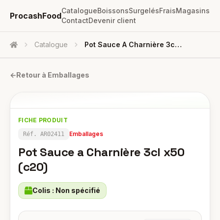
Catalogue
Boissons
Surgelés
Frais
Magasins
ProcashFood
Contact
Devenir client
Catalogue
Pot Sauce A Charnière 3cl X50 (c20)
Accueil
←
Retour à
Emballages
FICHE PRODUIT
Emballages
Réf.
AR02411
Pot Sauce a Charnière 3cl x50
(c20)
Colis :
Non spécifié