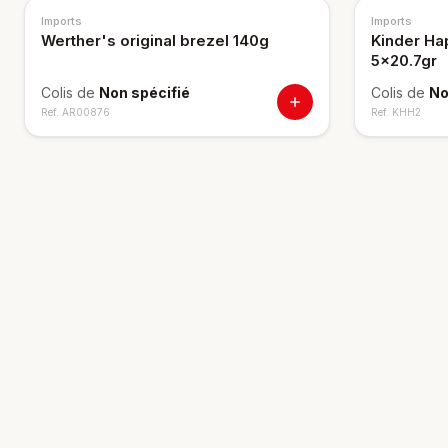
Imports
Imports
Werther's original brezel 140g
Kinder Ha
5x20.7gr
Colis de
Non spécifié
Colis de
No
Ref.
AR00876
Ref.
KHH2