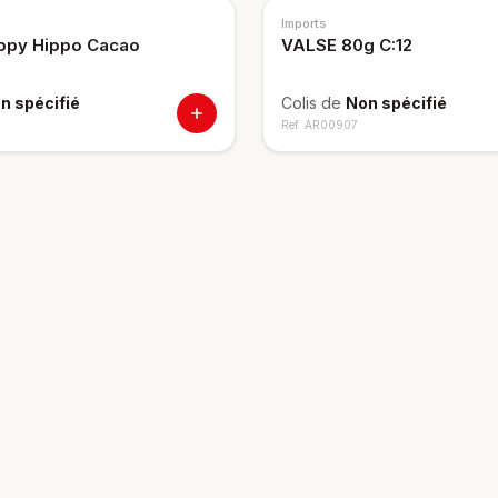
Imports
ppy Hippo Cacao
VALSE 80g C:12
n spécifié
Colis de
Non spécifié
Ref.
AR00907