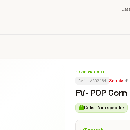
Cat
FICHE PRODUIT
Snacks
›
P
Réf.
AR02464
FV- POP Corn
Colis :
Non spécifié
En stock