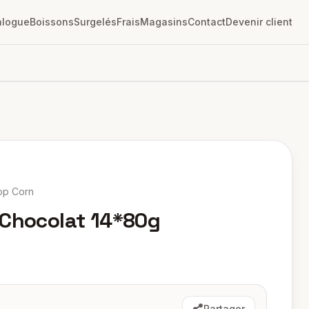
alogue
Boissons
Surgelés
Frais
Magasins
Contact
Devenir client
op Corn
 Chocolat 14*80g
Partager