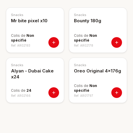
Snacks
Snacks
Mr bite pixel x10
Bounty 180g
Colis de
Non
Colis de
Non
spécifié
spécifié
Ref.
AR02193
Ref.
AR02178
Snacks
Snacks
Alyan - Dubai Cake
Oreo Original 4x176g
x24
Colis de
Non
Colis de
24
spécifié
Ref.
AR02166
Ref.
AR01797