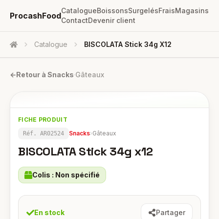
Catalogue
Boissons
Surgelés
Frais
Magasins
ProcashFood
Contact
Devenir client
Catalogue
BISCOLATA Stick 34g X12
Accueil
←
Retour à
Snacks
·
Gâteaux
FICHE PRODUIT
Snacks
›
Gâteaux
Réf.
AR02524
BISCOLATA Stick 34g x12
Colis :
Non spécifié
En stock
Partager